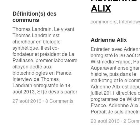
Définition(s) des
Définition(s) des
communs
communs
commoners
commoners
,
interview
interview
Thomas Landrain. Le vivant
Thomas Landrain est
Adrienne Alix
Adrienne Alix
chercheur en biologie
synthétique. Il est co-
Entretien avec Adrien
fondateur et président de La
enregistré le 20 août 
Paillasse, premier laboratoire
Wikimédia France, Par
citoyen dédié aux
Auparavant enseignan
biotechnologies en France.
histoire, puis dans le
Interview de Thomas
marketing et le e-com
Landrain enregistrée le 14
Adrienne Alix est dep
août 2013. Si je devais parler
juillet 2011 directrice 
programmes de Wikim
27 août 2013
27 août 2013
/
/
8 Comments
8 Comments
France. Adrienne Alix.
Portrait Je suis directr
20 août 2013
20 août 2013
/
/
2 Com
2 Com