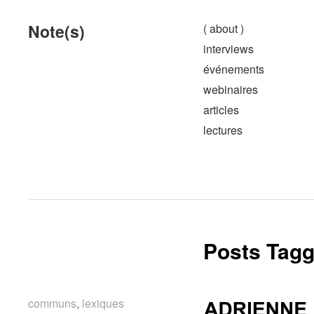
Note(s)
( about )
interviews
événements
webinaires
articles
lectures
Posts Tagg
communs
communs
,
lexiques
lexiques