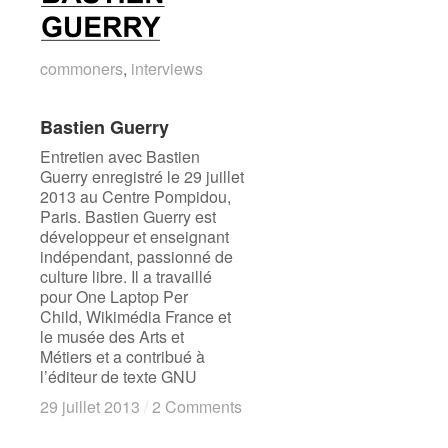
commoners
commoners
,
interviews
interviews
Bastien Guerry
Bastien Guerry
Entretien avec Bastien
Guerry enregistré le 29 juillet
2013 au Centre Pompidou,
Paris. Bastien Guerry est
développeur et enseignant
indépendant, passionné de
culture libre. Il a travaillé
pour One Laptop Per
Child, Wikimédia France et
le musée des Arts et
Métiers et a contribué à
l’éditeur de texte GNU
29 juillet 2013
29 juillet 2013
/
/
2 Comments
2 Comments