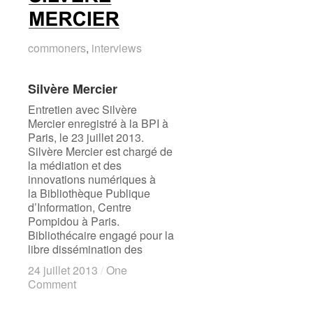
commoners
commoners
,
interviews
interviews
Silvère Mercier
Silvère Mercier
Entretien avec Silvère
Mercier enregistré à la BPI à
Paris, le 23 juillet 2013.
Silvère Mercier est chargé de
la médiation et des
innovations numériques à
la Bibliothèque Publique
d’Information, Centre
Pompidou à Paris.
Bibliothécaire engagé pour la
libre dissémination des
24 juillet 2013
24 juillet 2013
/
/
One
One
Comment
Comment