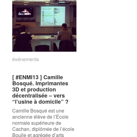
événements
événements
[ #ENMI13 ] Camille
[ #ENMI13 ] Camille
Bosqué. Imprimantes
Bosqué. Imprimantes
3D et production
3D et production
décentralisée – vers
décentralisée – vers
“l’usine à domicile” ?
“l’usine à domicile” ?
Camille Bosqué est une
ancienne élève de l’École
normale supérieure de
Cachan, diplômée de l’école
Boulle et agrégée d’arts