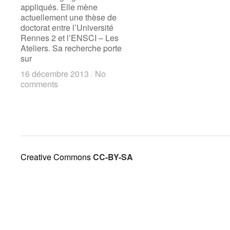
appliqués. Elle mène
actuellement une thèse de
doctorat entre l’Université
Rennes 2 et l’ENSCI – Les
Ateliers. Sa recherche porte
sur
16 décembre 2013
16 décembre 2013
/
/
No
No
comments
comments
Creative Commons
CC-BY-SA