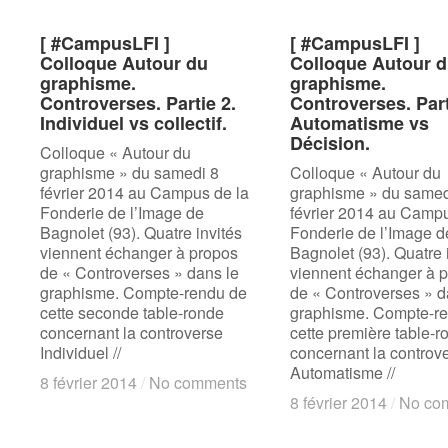
[ #CampusLFI ]
[ #CampusLFI ]
[ #CampusLFI ]
[ #CampusLFI ]
Colloque Autour du
Colloque Autour du
Colloque Autour 
Colloque Autour 
graphisme.
graphisme.
graphisme.
graphisme.
Controverses. Partie 2.
Controverses. Partie 2.
Controverses. Part
Controverses. Part
Individuel vs collectif.
Individuel vs collectif.
Automatisme vs
Automatisme vs
Décision.
Décision.
Colloque « Autour du
graphisme » du samedi 8
Colloque « Autour du
février 2014 au Campus de la
graphisme » du samed
Fonderie de l’Image de
février 2014 au Campu
Bagnolet (93). Quatre invités
Fonderie de l’Image d
viennent échanger à propos
Bagnolet (93). Quatre 
de « Controverses » dans le
viennent échanger à 
graphisme. Compte-rendu de
de « Controverses » d
cette seconde table-ronde
graphisme. Compte-r
concernant la controverse
cette première table-r
Individuel //
concernant la controv
Automatisme //
8 février 2014
8 février 2014
/
/
No comments
No comments
8 février 2014
8 février 2014
/
/
No co
No co