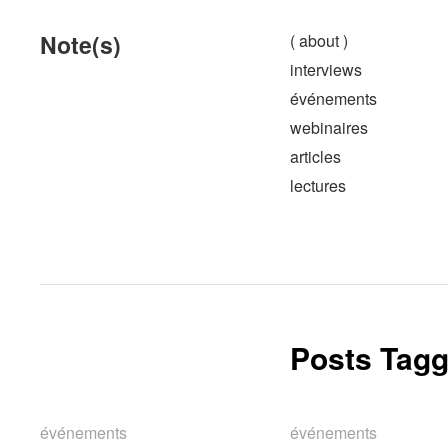
Note(s)
( about )
interviews
événements
webinaires
articles
lectures
Posts Tagg
événements
événements
événements
événements