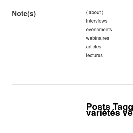
Note(s)
( about )
interviews
événements
webinaires
articles
lectures
Posts Tagg
variétés v