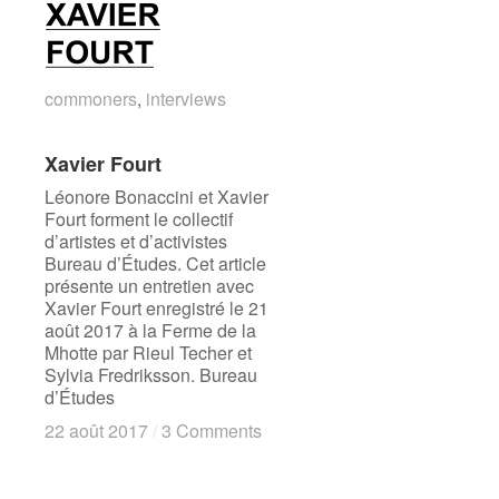
commoners
commoners
,
interviews
interviews
Xavier Fourt
Xavier Fourt
Léonore Bonaccini et Xavier
Fourt forment le collectif
d’artistes et d’activistes
Bureau d’Études. Cet article
présente un entretien avec
Xavier Fourt enregistré le 21
août 2017 à la Ferme de la
Mhotte par Rieul Techer et
Sylvia Fredriksson. Bureau
d’Études
22 août 2017
22 août 2017
/
/
3 Comments
3 Comments