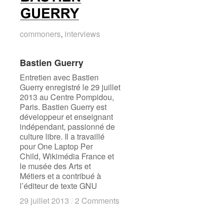
commoners
commoners
,
interviews
interviews
Bastien Guerry
Bastien Guerry
Entretien avec Bastien
Guerry enregistré le 29 juillet
2013 au Centre Pompidou,
Paris. Bastien Guerry est
développeur et enseignant
indépendant, passionné de
culture libre. Il a travaillé
pour One Laptop Per
Child, Wikimédia France et
le musée des Arts et
Métiers et a contribué à
l’éditeur de texte GNU
29 juillet 2013
29 juillet 2013
/
/
2 Comments
2 Comments