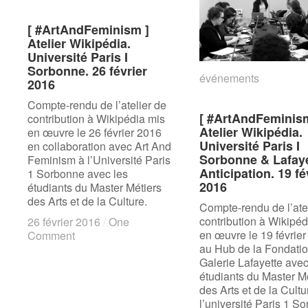
[ #ArtAndFeminism ]
[ #ArtAndFeminism ]
Atelier Wikipédia.
Atelier Wikipédia.
Université Paris I
Université Paris I
Sorbonne. 26 février
Sorbonne. 26 février
événements
événements
2016
2016
Compte-rendu de l’atelier de
[ #ArtAndFeminis
[ #ArtAndFeminis
contribution à Wikipédia mis
Atelier Wikipédia.
Atelier Wikipédia.
en œuvre le 26 février 2016
Université Paris I
Université Paris I
en collaboration avec Art And
Sorbonne & Lafay
Sorbonne & Lafay
Feminism à l’Université Paris
Anticipation. 19 fé
Anticipation. 19 fé
1 Sorbonne avec les
2016
2016
étudiants du Master Métiers
des Arts et de la Culture.
Compte-rendu de l’ate
contribution à Wikipéd
26 février 2016
26 février 2016
/
/
One
One
en œuvre le 19 févrie
Comment
Comment
au Hub de la Fondati
Galerie Lafayette avec
étudiants du Master M
des Arts et de la Cultu
l’université Paris 1 S