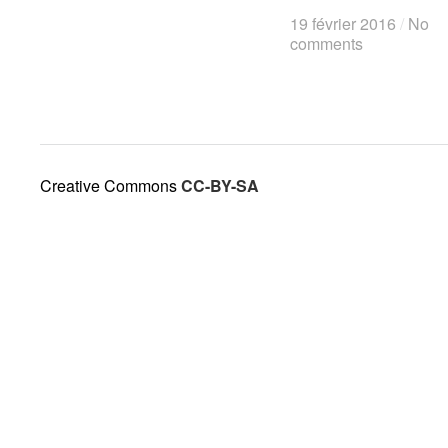
19 février 2016
19 février 2016
/
/
No
No
comments
comments
Creative Commons
CC-BY-SA