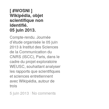
[ #WOSNI ]
[ #WOSNI ]
Wikipédia, objet
Wikipédia, objet
scientifique non
scientifique non
identifié.
identifié.
05 juin 2013.
05 juin 2013.
Compte-rendu. Journée
d’étude organisée le 05 juin
2013 à Institut des Sciences
de la Communication du
CNRS (ISCC), Paris, dans le
cadre du projet exploratoire
WEUSC, souhaitant analyser
les rapports que scientifiques
et sciences entretiennent
avec Wikipédia, autour de
trois
5 juin 2013
5 juin 2013
/
/
No comments
No comments