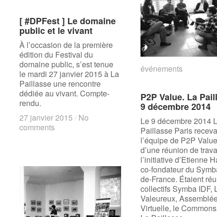
[ #DPFest ] Le domaine
[ #DPFest ] Le domaine
public et le vivant
public et le vivant
À l’occasion de la première
édition du Festival du
domaine public, s’est tenue
événements
événements
le mardi 27 janvier 2015 à La
Paillasse une rencontre
dédiée au vivant. Compte-
P2P Value. La Pail
P2P Value. La Pail
rendu.
9 décembre 2014
9 décembre 2014
27 janvier 2015
27 janvier 2015
/
/
No
No
Le 9 décembre 2014 
comments
comments
Paillasse Paris receva
l’équipe de P2P Value
d’une réunion de trava
l’initiative d’Etienne 
co-fondateur du Symba
de-France. Étaient réu
collectifs Symba IDF, 
Valeureux, Assemblé
Virtuelle, le Common