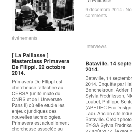
La Paillasse.
9 décembre 2014
9 décembre 2014
/
/
No
No
comments
comments
événements
événements
interviews
interviews
[ La Paillasse ]
[ La Paillasse ]
Masterclass Primavera
Masterclass Primavera
Bataville. 14 sept
Bataville. 14 sept
De Filippi. 22 octobre
De Filippi. 22 octobre
2014.
2014.
2014.
2014.
Bataville, 14 septemb
Primavera De Filippi est
2014. Enquête par Ha
chercheuse rattachée au
Benchekroun, Adrien 
CERSA (unité mixte du
Sylvia Fredriksson, Ni
CNRS et de l’Université
Loubet, Philippe Schi
Paris II) où elle étudie les
(APEDEC ÉcoDesign
enjeux juridiques des
Lab). Ancien site indus
nouvelles technologies.
Bataville. Crédit phot
Primavera est actuellement
BY-SA Sylvia Fredrik
chercheuse associée au
27 août 2014, le grou