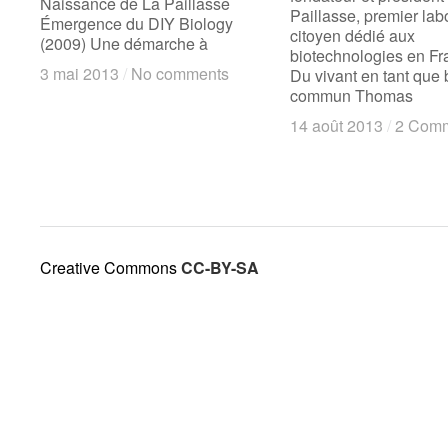
Naissance de La Paillasse
Paillasse, premier lab
Émergence du DIY Biology
citoyen dédié aux
(2009) Une démarche à
biotechnologies en Fr
3 mai 2013
3 mai 2013
/
/
No comments
No comments
Du vivant en tant que 
commun Thomas
14 août 2013
14 août 2013
/
/
2 Com
2 Com
Creative Commons
CC-BY-SA