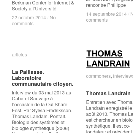
Berkman Center for Internet &
rencontre Phillippe
Society à l’Université
14 septembre 2014
14 septembre 2014
/
/
22 octobre 2014
22 octobre 2014
/
/
No
No
comments
comments
comments
comments
articles
articles
La Paillasse.
La Paillasse.
commoners
commoners
,
interview
interview
Laboratoire
Laboratoire
communautaire citoyen.
communautaire citoyen.
Interview du 03 mai 2013 au
Thomas Landrain
Thomas Landrain
Cabaret Sauvage à
Entretien avec Thoma
l’occasion de la Oui Share
Landrain enregistré le
Fest. Par Sylvia Fredriksson.
août 2013. Thomas La
Thomas Landain. Portrait.
est chercheur en biolo
Biologie des systèmes et
synthétique. Il est co-
biologie synthétique (2006)
fondateur et président