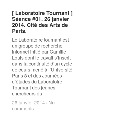
[ Laboratoire Tournant ]
[ Laboratoire Tournant ]
Séance #01. 26 janvier
Séance #01. 26 janvier
2014. Cité des Arts de
2014. Cité des Arts de
Paris.
Paris.
Le Laboratoire tournant est
un groupe de recherche
informel initié par Camille
Louis dont le travail s’inscrit
dans la continuité d’un cycle
de cours mené à l’Université
Paris 8 et des Journées
d’études du Laboratoire
Tournant des jeunes
chercheurs du
26 janvier 2014
26 janvier 2014
/
/
No
No
comments
comments