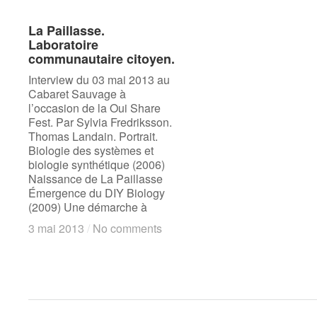
La Paillasse.
La Paillasse.
Laboratoire
Laboratoire
communautaire citoyen.
communautaire citoyen.
Interview du 03 mai 2013 au
Cabaret Sauvage à
l’occasion de la Oui Share
Fest. Par Sylvia Fredriksson.
Thomas Landain. Portrait.
Biologie des systèmes et
biologie synthétique (2006)
Naissance de La Paillasse
Émergence du DIY Biology
(2009) Une démarche à
3 mai 2013
3 mai 2013
/
/
No comments
No comments