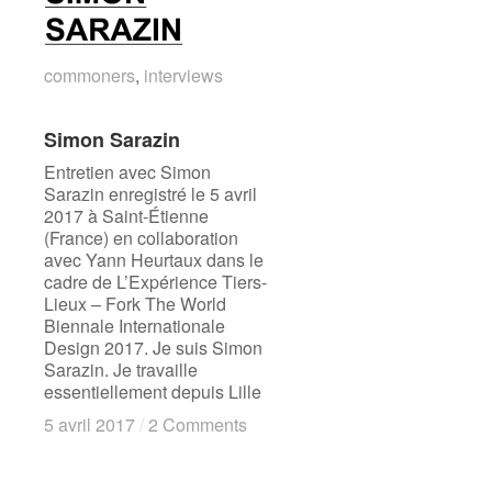
commoners
commoners
,
interviews
interviews
Simon Sarazin
Simon Sarazin
Entretien avec Simon
Sarazin enregistré le 5 avril
2017 à Saint-Étienne
(France) en collaboration
avec Yann Heurtaux dans le
cadre de L’Expérience Tiers-
Lieux – Fork The World
Biennale Internationale
Design 2017. Je suis Simon
Sarazin. Je travaille
essentiellement depuis Lille
5 avril 2017
5 avril 2017
/
/
2 Comments
2 Comments