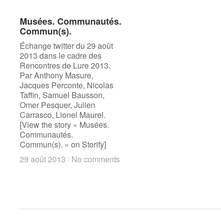
Musées. Communautés.
Musées. Communautés.
Commun(s).
Commun(s).
Échange twitter du 29 août
2013 dans le cadre des
Rencontres de Lure 2013.
Par Anthony Masure,
Jacques Perconte, Nicolas
Taffin, Samuel Bausson,
Omer Pesquer, Julien
Carrasco, Lionel Maurel.
[View the story « Musées.
Communautés.
Commun(s). » on Storify]
29 août 2013
29 août 2013
/
/
No comments
No comments