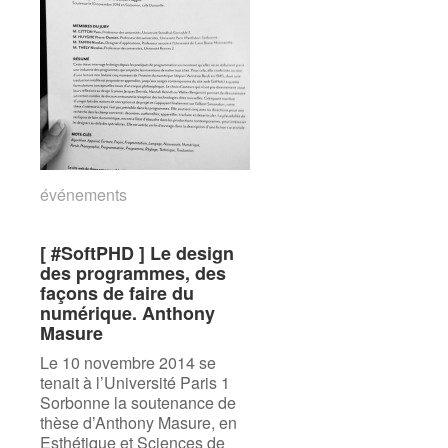
événements
événements
[ #SoftPHD ] Le design
[ #SoftPHD ] Le design
des programmes, des
des programmes, des
façons de faire du
façons de faire du
numérique. Anthony
numérique. Anthony
Masure
Masure
Le 10 novembre 2014 se
tenait à l’Université Paris 1
Sorbonne la soutenance de
thèse d’Anthony Masure, en
Esthétique et Sciences de