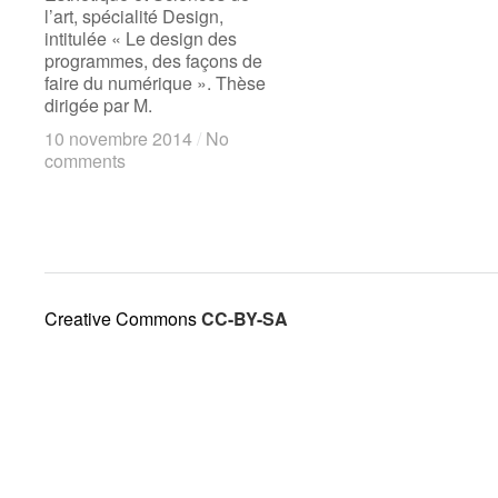
l’art, spécialité Design,
intitulée « Le design des
programmes, des façons de
faire du numérique ». Thèse
dirigée par M.
10 novembre 2014
10 novembre 2014
/
/
No
No
comments
comments
Creative Commons
CC-BY-SA