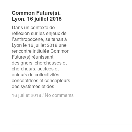
Common Future(s).
Common Future(s).
Lyon. 16 juillet 2018
Lyon. 16 juillet 2018
Dans un contexte de
réflexion sur les enjeux de
l’anthropocène, se tenait à
Lyon le 16 juillet 2018 une
rencontre intitulée Common
Future(s) réunissant,
designers, chercheuses et
chercheurs, actrices et
acteurs de collectivités,
conceptrices et concepteurs
des systèmes et des
16 juillet 2018
16 juillet 2018
/
/
No comments
No comments