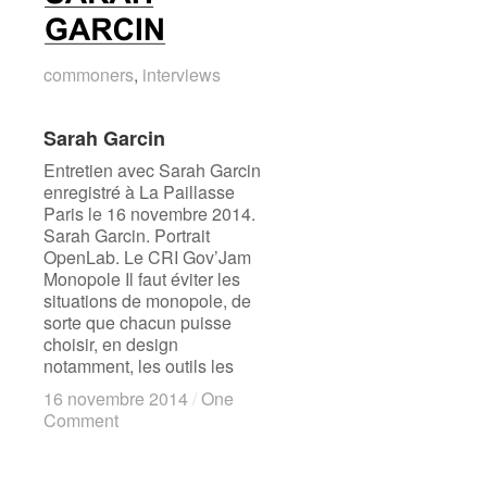
commoners
commoners
,
interviews
interviews
Sarah Garcin
Sarah Garcin
Entretien avec Sarah Garcin
enregistré à La Paillasse
Paris le 16 novembre 2014.
Sarah Garcin. Portrait
OpenLab. Le CRI Gov’Jam
Monopole Il faut éviter les
situations de monopole, de
sorte que chacun puisse
choisir, en design
notamment, les outils les
16 novembre 2014
16 novembre 2014
/
/
One
One
Comment
Comment