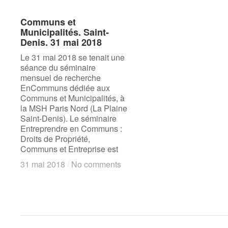
Communs et
Communs et
Municipalités. Saint-
Municipalités. Saint-
Denis. 31 mai 2018
Denis. 31 mai 2018
Le 31 mai 2018 se tenait une
séance du séminaire
mensuel de recherche
EnCommuns dédiée aux
Communs et Municipalités, à
la MSH Paris Nord (La Plaine
Saint-Denis). Le séminaire
Entreprendre en Communs :
Droits de Propriété,
Communs et Entreprise est
31 mai 2018
31 mai 2018
/
/
No comments
No comments