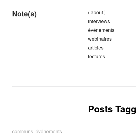
Note(s)
( about )
interviews
événements
webinaires
articles
lectures
Posts Tagg
communs
communs
,
événements
événements