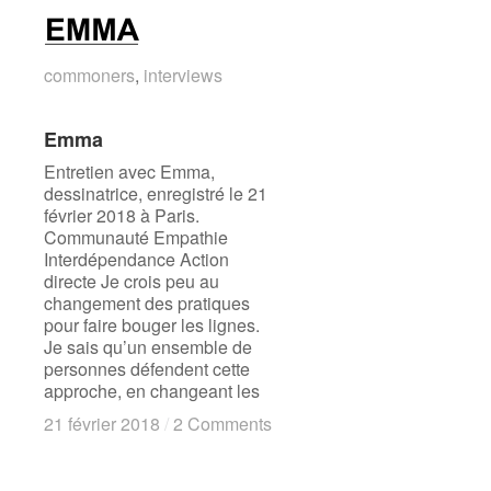
commoners
commoners
,
interviews
interviews
Emma
Emma
Entretien avec Emma,
dessinatrice, enregistré le 21
février 2018 à Paris.
Communauté Empathie
Interdépendance Action
directe Je crois peu au
changement des pratiques
pour faire bouger les lignes.
Je sais qu’un ensemble de
personnes défendent cette
approche, en changeant les
21 février 2018
21 février 2018
/
/
2 Comments
2 Comments