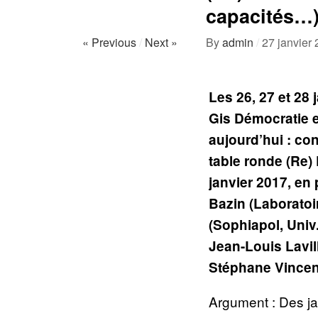
capacités…)
« Previous
/
Next »
By
admin
/
27 janvier
Les 26, 27 et 28
Gis Démocratie e
aujourd’hui : co
table ronde (Re)
janvier 2017, en
Bazin (Laboratoi
(Sophiapol, Univ
Jean-Louis Lavil
Stéphane Vincen
Argument : Des ja