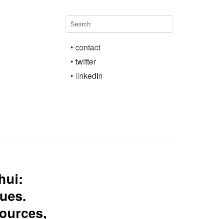
• contact
• twitter
• linkedIn
hui:
ques.
sources,