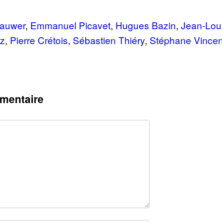
Cauwer
,
Emmanuel Picavet
,
Hugues Bazin
,
Jean-Loui
ez
,
Pierre Crétois
,
Sébastien Thiéry
,
Stéphane Vincen
mentaire