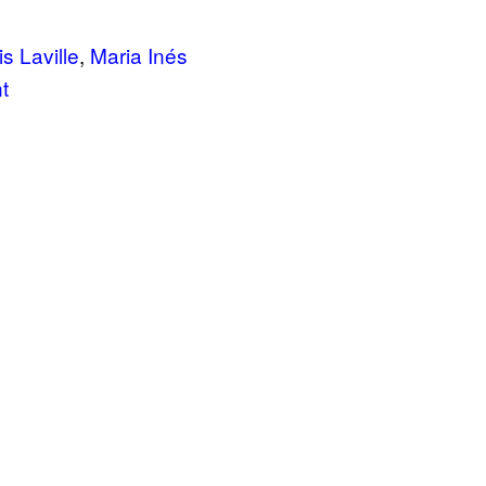
s Laville
,
Maria Inés
t