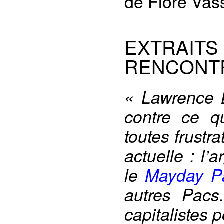
de Flore Vas
EXTRAITS
RENCONTR
« Lawrence 
contre ce q
toutes frustr
actuelle : l’
le
Mayday P
autres Pacs
capitalistes 