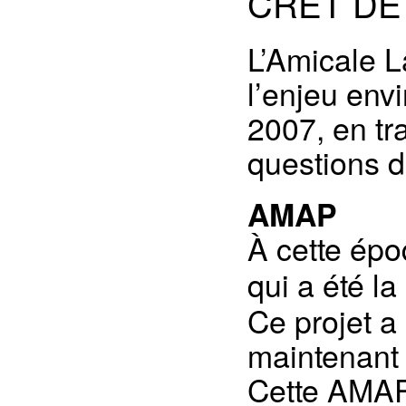
CRÊT DE
L’Amicale L
l’enjeu env
2007, en tra
questions d
AMAP
À cette ép
qui a été l
Ce projet a
maintenant
Cette AMAP 