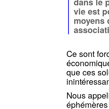
dans le p
vie est p
moyens d
associat
Ce sont for
économique
que ces sol
inintéressa
Nous appeli
éphémères »