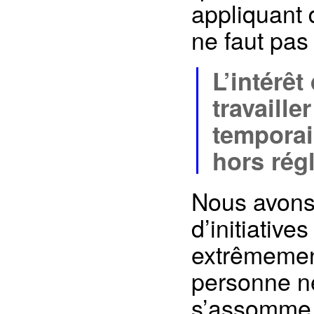
appliquant 
ne faut pas
L’intérêt
travaille
temporair
hors rég
Nous avons
d’initiative
extrêmemen
personne ne
s’assomme