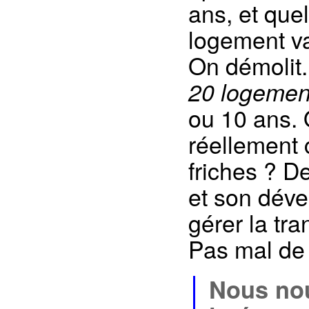
ans, et que
logement va
On démolit
20 logemen
ou 10 ans. 
réellement 
friches ? D
et son dév
gérer la tr
Pas mal de 
Nous nou