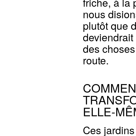
friche, à l
nous disions
plutôt que d
deviendrait
des choses 
route.
COMMEN
TRANSFO
ELLE-MÊ
Ces jardins