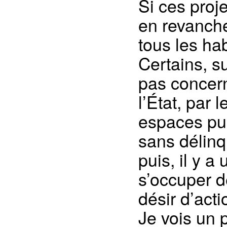
Si ces proj
en revanche
tous les hab
Certains, s
pas concern
l’État, par 
espaces pub
sans délin
puis, il y a
s’occuper de
désir d’acti
Je vois un 