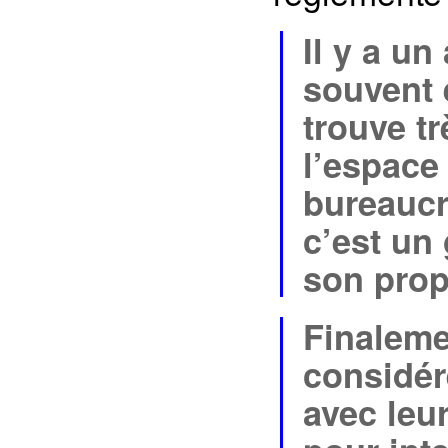
Il y a un
souvent 
trouve tr
l’espace
bureaucra
c’est un 
son prop
Finaleme
considére
avec leur