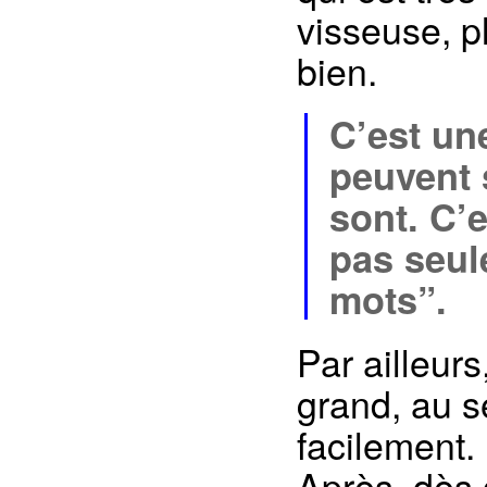
visseuse, p
bien.
C’est un
peuvent s
sont. C’e
pas seul
mots”.
Par ailleur
grand, au s
facilement.
Après, dès q