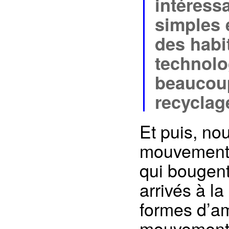
intéress
simples 
des habi
technolo
beaucoup
recyclag
Et puis, no
mouvement”
qui bougen
arrivés à la
formes d’a
mouvement,