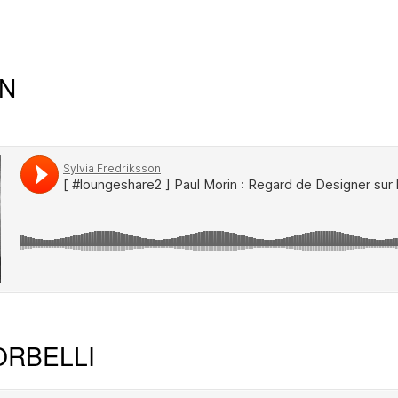
IN
ORBELLI