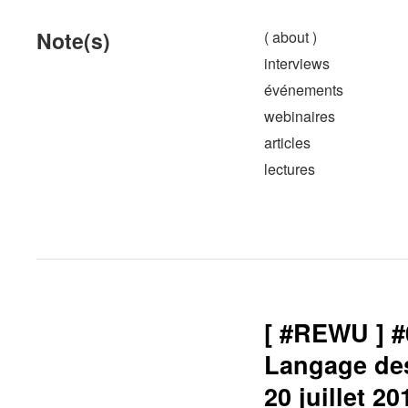
Note(s)
( about )
interviews
événements
webinaires
articles
lectures
[ #REWU ] #
Langage de
20 juillet 20