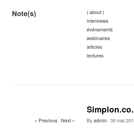
Note(s)
( about )
interviews
événements
webinaires
articles
lectures
Simplon.co.
« Previous
/
Next »
By
admin
/
30 mai 20