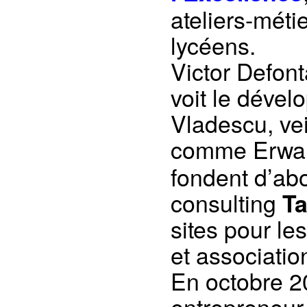
ateliers-méti
lycéens.
Victor Defont
voit le déve
Vladescu, vei
comme Erwan
fondent d’ab
consulting
Ta
sites pour l
et associatio
En octobre 20
entrepreneu