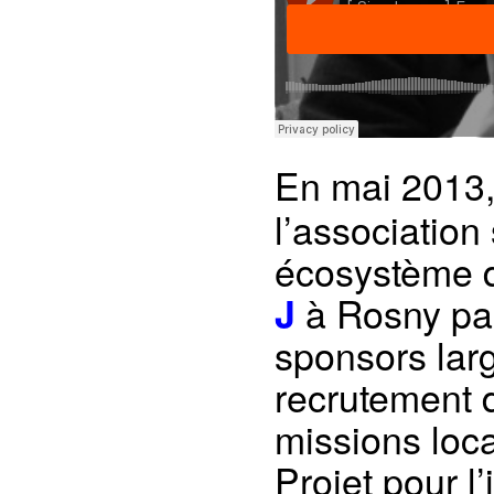
En mai 2013,
l’association
écosystème de
à Rosny par
J
sponsors lar
recrutement d
missions loca
Projet pour l