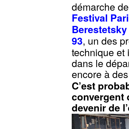
démarche d
Festival Pa
Berestetsky
, un des p
93
technique et i
dans le dépa
encore à de
C’est probab
convergent 
devenir de l