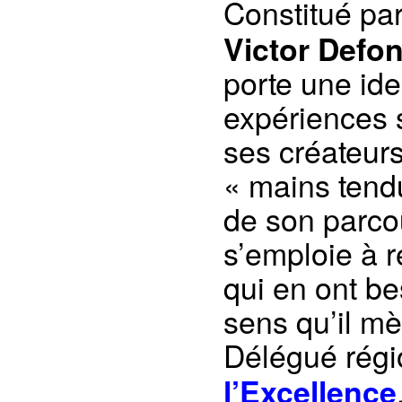
Constitué pa
Victor Defon
porte une id
expériences 
ses créateur
« mains tendue
de son parcou
s’emploie à r
qui en ont be
sens qu’il m
Délégué rég
l’Excellence