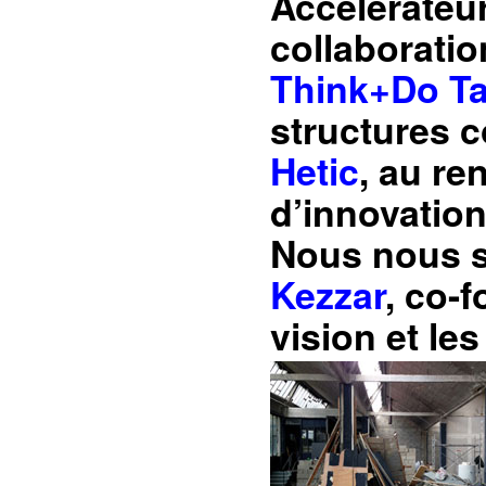
Accélérateur
collaboratio
Think+Do T
structures
Hetic
, au r
d’innovation
Nous nous 
Kezzar
, co-f
vision et les