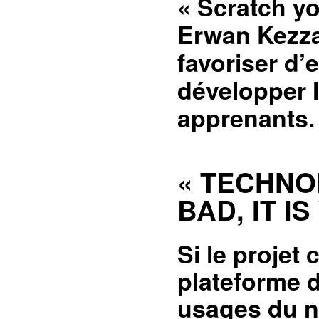
« Scratch y
Erwan Kezz
favoriser d’
développer l
apprenants.
« TECHNO
BAD, IT I
Si le projet
plateforme 
usages du nu