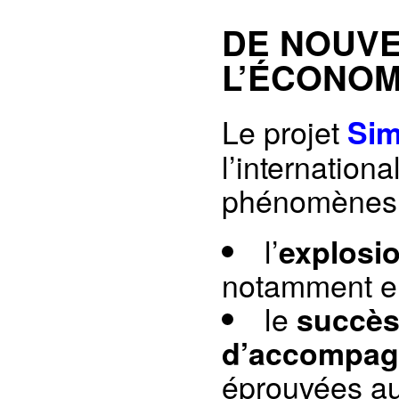
DE NOUVE
L’ÉCONOM
Le projet
Sim
l’internation
phénomènes 
l’
explosi
notamment en
le
succès
d’accompa
éprouvées au