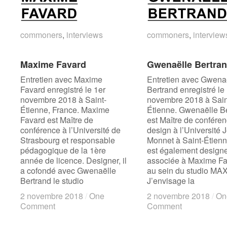
commoners
commoners
,
interviews
interviews
commoners
commoners
,
interview
interview
Maxime Favard
Maxime Favard
Gwenaëlle Bertra
Gwenaëlle Bertra
Entretien avec Maxime
Entretien avec Gwena
Favard enregistré le 1er
Bertrand enregistré le
novembre 2018 à Saint-
novembre 2018 à Sain
Étienne, France. Maxime
Étienne. Gwenaëlle B
Favard est Maître de
est Maître de confére
conférence à l’Université de
design à l’Université 
Strasbourg et responsable
Monnet à Saint-Étienn
pédagogique de la 1ère
est également design
année de licence. Designer, il
associée à Maxime F
a cofondé avec Gwenaëlle
au sein du studio M
Bertrand le studio
J’envisage la
2 novembre 2018
2 novembre 2018
/
/
One
One
2 novembre 2018
2 novembre 2018
/
/
On
On
Comment
Comment
Comment
Comment