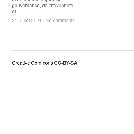
gouvernance, de citoyenneté
et
21 juillet 2021
21 juillet 2021
/
/
No comments
No comments
Creative Commons
CC-BY-SA