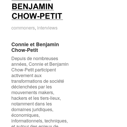
commoners
commoners
,
interviews
interviews
Connie et Benjamin
Connie et Benjamin
Chow-Petit
Chow-Petit
Depuis de nombreuses
années, Connie et Benjamin
Chow-Petit participent
activement aux
transformations de société
déclenchées par les
mouvements makers,
hackers et les tiers-lieux,
notamment dans les
domaines juridiques,
économiques,
informationnels, techniques,
et autour des enjeux de