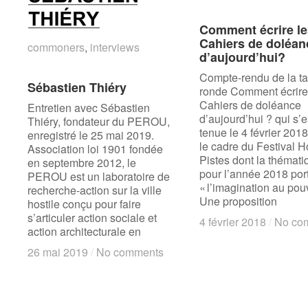
Comment écrire le
Comment écrire le
Cahiers de doléan
Cahiers de doléan
commoners
commoners
,
interviews
interviews
d’aujourd’hui?
d’aujourd’hui?
Compte-rendu de la ta
Sébastien Thiéry
Sébastien Thiéry
ronde Comment écrire
Cahiers de doléance
Entretien avec Sébastien
d’aujourd’hui ? qui s’e
Thiéry, fondateur du PEROU,
tenue le 4 février 201
enregistré le 25 mai 2019.
le cadre du Festival H
Association loi 1901 fondée
Pistes dont la thémati
en septembre 2012, le
pour l’année 2018 port
PEROU est un laboratoire de
« l’imagination au pouv
recherche-action sur la ville
Une proposition
hostile conçu pour faire
s’articuler action sociale et
4 février 2018
4 février 2018
/
/
No co
No co
action architecturale en
26 mai 2019
26 mai 2019
/
/
No comments
No comments