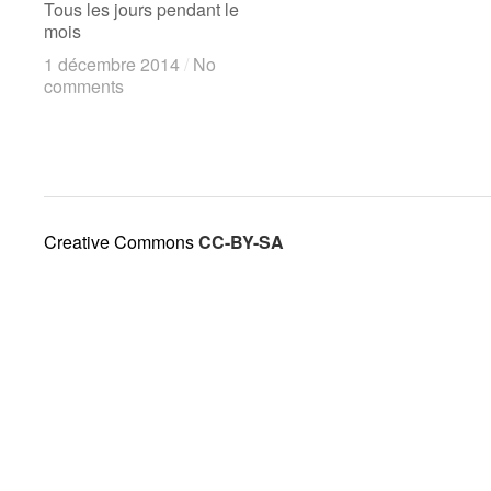
Tous les jours pendant le
mois
1 décembre 2014
1 décembre 2014
/
/
No
No
comments
comments
Creative Commons
CC-BY-SA