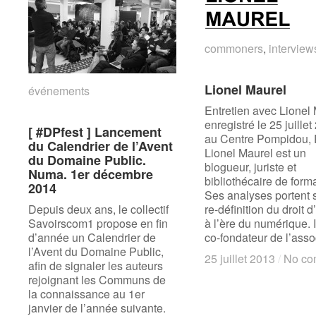
commoners
commoners
,
interview
interview
Lionel Maurel
Lionel Maurel
événements
événements
Entretien avec Lionel
enregistré le 25 juille
[ #DPfest ] Lancement
[ #DPfest ] Lancement
au Centre Pompidou, 
du Calendrier de l’Avent
du Calendrier de l’Avent
Lionel Maurel est un
du Domaine Public.
du Domaine Public.
blogueur, juriste et
Numa. 1er décembre
Numa. 1er décembre
bibliothécaire de forma
2014
2014
Ses analyses portent 
Depuis deux ans, le collectif
re-définition du droit d
Savoirscom1 propose en fin
à l’ère du numérique. I
d’année un Calendrier de
co-fondateur de l’asso
l’Avent du Domaine Public,
25 juillet 2013
25 juillet 2013
/
/
No co
No co
afin de signaler les auteurs
rejoignant les Communs de
la connaissance au 1er
janvier de l’année suivante.