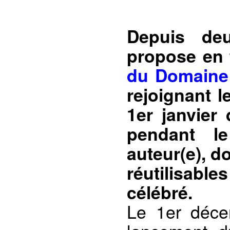
Depuis deu
propose en 
du Domaine
rejoignant 
1er janvier
pendant l
auteur(e), d
réutilisabl
célébré.
Le 1er déce