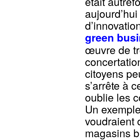
était autref
aujourd’hui 
d’innovatio
green bus
œuvre de t
concertation
citoyens pe
s’arrête à c
oublie les c
Un exemple 
voudraient 
magasins bi