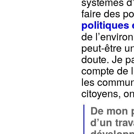
systèmes d’
faire des po
politiques
de l’enviro
peut-être u
doute. Je pa
compte de l
les commun
citoyens, o
De mon p
d’un tra
développ