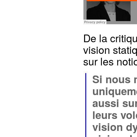
De la criti
vision stat
sur les noti
Si nous 
uniqueme
aussi sur
leurs vo
vision d