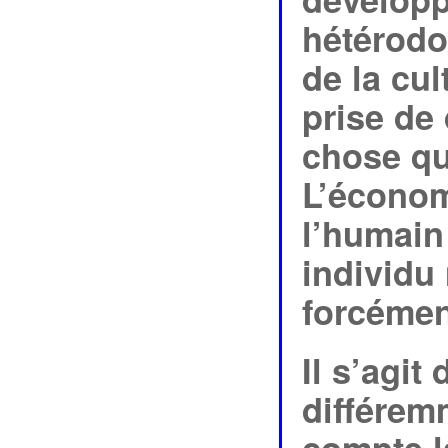
hétérodo
de la cul
prise de
chose qu
L’économ
l’humain 
individu 
forcémen
Il s’agi
différem
compte l