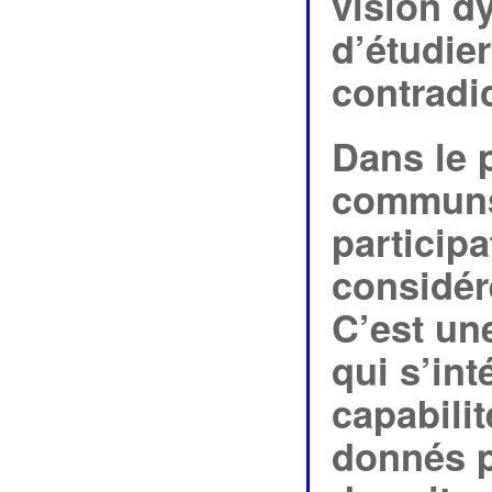
vision d
d’étudier
contradi
Dans le 
communs,
participa
considére
C’est un
qui s’int
capabilit
donnés p