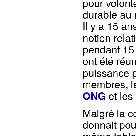
pour volont
durable au 
Il y a 15 an
notion relat
pendant 15 
ont été réun
puissance pu
membres, le
et les 
ONG
Malgré la c
donnait pou
même table 