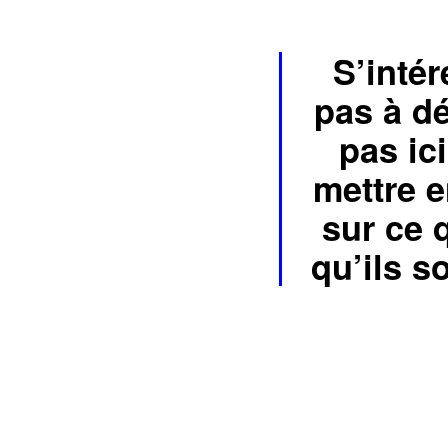
S’inté
pas à dé
pas ici
mettre e
sur ce 
qu’ils s