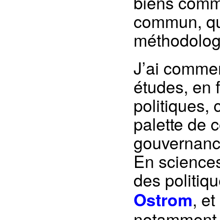
biens commu
commun, qui
méthodolog
J’ai comme
études, en 
politiques, 
palette de 
gouvernan
En sciences
des politi
, et
Ostrom
notamment