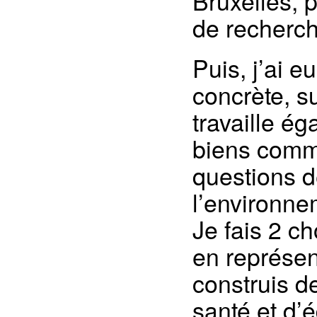
Bruxelles, p
de recherch
Puis, j’ai e
concrète, su
travaille é
biens commu
questions d
l’environne
Je fais 2 ch
en représent
construis de
santé et d’