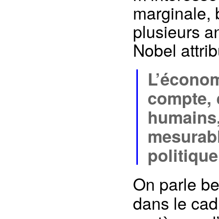
marginale, 
plusieurs a
Nobel attri
L’économ
compte, 
humains,
mesurabl
politique
On parle b
dans le ca