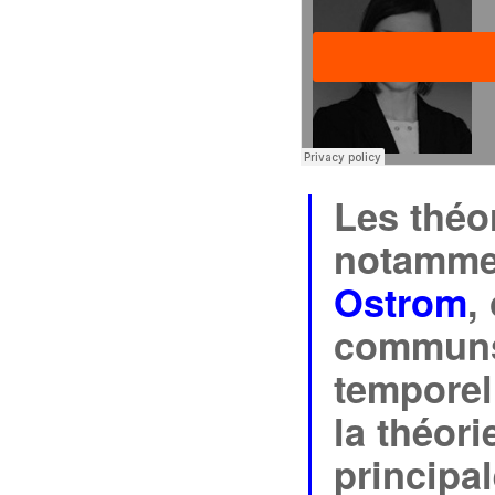
Les théo
notamment
Ostrom
,
communs
temporel
la théor
principa