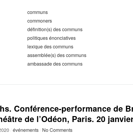
communs
commoners
définition(s) des communs
politiques énonciatives
lexique des communs
assemblée(s) des communs
ambassade des communs
ths. Conférence-performance de B
éâtre de l’Odéon, Paris. 20 janvie
 2020
/
événements
/
No Comments