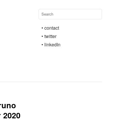
• contact
• twitter
• linkedIn
runo
r 2020