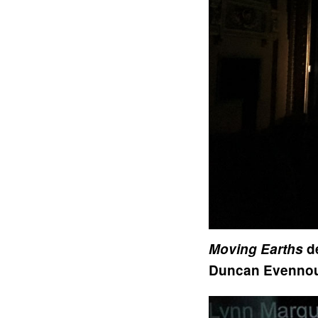
Moving Earths
d
Duncan Evennou. 