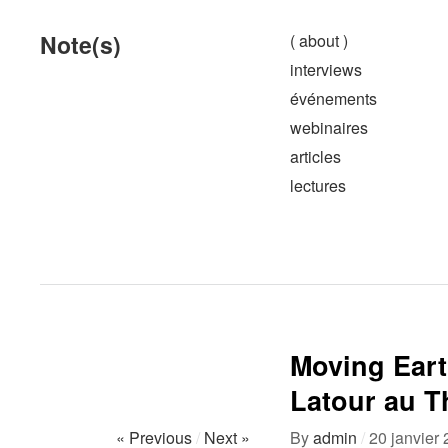
Note(s)
( about )
interviews
événements
webinaires
articles
lectures
Moving Ear
Latour au Th
« Previous
/
Next »
By
admin
/
20 janvier