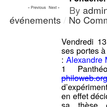
By
admi
« Previous
/
Next »
événements
/
No Com
Vendredi 13
ses portes à
:
Alexandre
1 Panthéon
philoweb.or
d’expérimen
en effet déc
sa thèse 