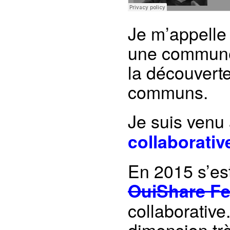
Je m’appelle 
une commune 
la découverte
communs.
Je suis venu
collaborativ
En 2015 s’est
OuiShare Fe
collaborative
dimension tr