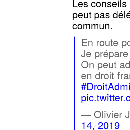
Les conseils
peut pas délé
commun.
En route p
Je prépare
On peut ad
en droit fr
#DroitAdm
pic.twitte
— Olivier 
14, 2019