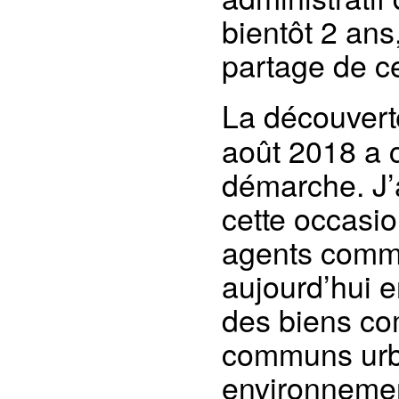
bientôt 2 an
partage de ce
La découver
août 2018 a 
démarche. J’
cette occasi
agents commu
aujourd’hui en
des biens co
communs urba
environneme