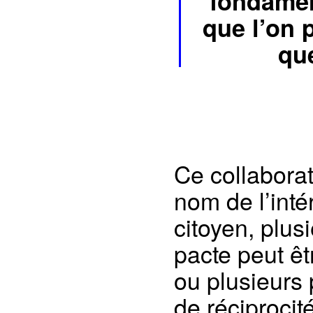
fondamen
que l’on 
qu
Ce collabora
nom de l’inté
citoyen, plus
pacte peut êt
ou plusieurs 
de réciprocit