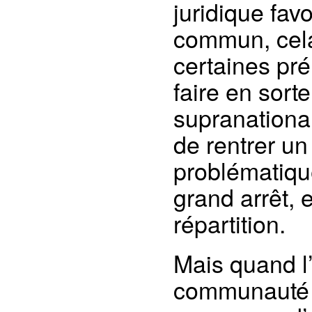
juridique fav
commun, cela
certaines pr
faire en sort
supranational
de rentrer un
problématique,
grand arrêt, e
répartition.
Mais quand l’
communauté d