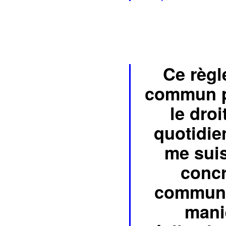
Ce règl
commun pe
le droi
quotidie
me suis
concr
communes
maniè