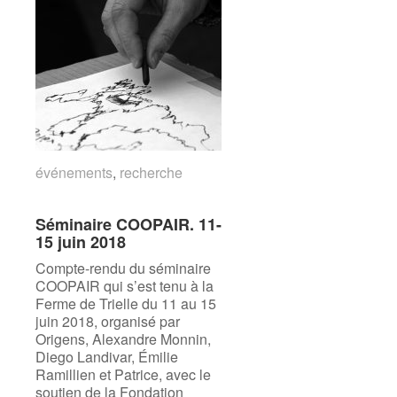
événements
événements
,
recherche
recherche
Séminaire COOPAIR. 11-
Séminaire COOPAIR. 11-
15 juin 2018
15 juin 2018
Compte-rendu du séminaire
COOPAIR qui s’est tenu à la
Ferme de Trielle du 11 au 15
juin 2018, organisé par
Origens, Alexandre Monnin,
Diego Landivar, Émilie
Ramillien et Patrice, avec le
soutien de la Fondation