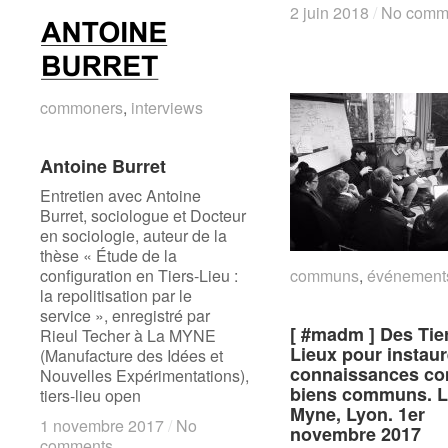
2 juin 2018
2 juin 2018
/
/
No comm
No comm
commoners
commoners
,
interviews
interviews
Antoine Burret
Antoine Burret
Entretien avec Antoine
Burret, sociologue et Docteur
en sociologie, auteur de la
thèse « Étude de la
configuration en Tiers-Lieu :
communs
communs
,
événement
événement
la repolitisation par le
service », enregistré par
[ #madm ] Des Tie
[ #madm ] Des Tie
Rieul Techer à La MYNE
Lieux pour instaur
Lieux pour instaur
(Manufacture des Idées et
connaissances c
connaissances c
Nouvelles Expérimentations),
biens communs. 
biens communs. 
tiers-lieu open
Myne, Lyon. 1er
Myne, Lyon. 1er
1 novembre 2017
1 novembre 2017
/
/
No
No
novembre 2017
novembre 2017
comments
comments