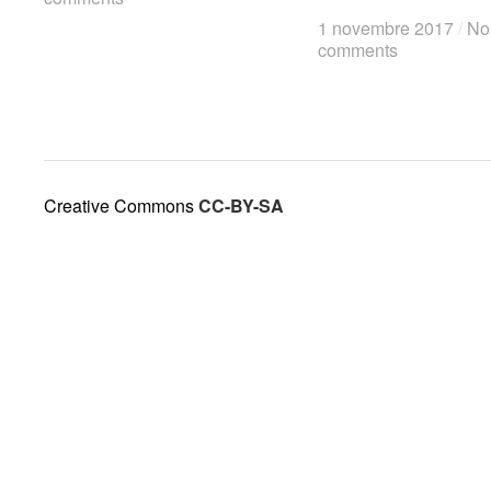
1 novembre 2017
1 novembre 2017
/
/
No
No
comments
comments
Creative Commons
CC-BY-SA