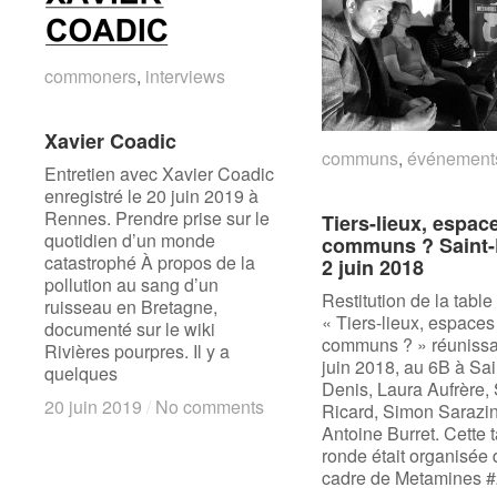
commoners
commoners
,
interviews
interviews
Xavier Coadic
Xavier Coadic
communs
communs
,
événement
événement
Entretien avec Xavier Coadic
enregistré le 20 juin 2019 à
Rennes. Prendre prise sur le
Tiers-lieux, espac
Tiers-lieux, espac
quotidien d’un monde
communs ? Saint-
communs ? Saint-
catastrophé À propos de la
2 juin 2018
2 juin 2018
pollution au sang d’un
Restitution de la table
ruisseau en Bretagne,
« Tiers-lieux, espaces
documenté sur le wiki
communs ? » réunissan
Rivières pourpres. Il y a
juin 2018, au 6B à Sai
quelques
Denis, Laura Aufrère,
20 juin 2019
20 juin 2019
/
/
No comments
No comments
Ricard, Simon Sarazin
Antoine Burret. Cette 
ronde était organisée 
cadre de Metamines #