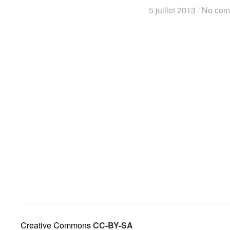
5 juillet 2013
5 juillet 2013
/
/
No com
No com
Creative Commons
CC-BY-SA