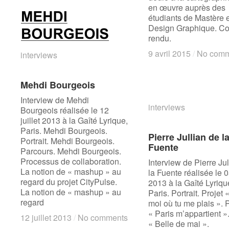
en œuvre auprès des
étudiants de Mastère 
Design Graphique. C
rendu.
9 avril 2015
9 avril 2015
/
/
No comm
No comm
interviews
interviews
Mehdi Bourgeois
Mehdi Bourgeois
Interview de Mehdi
interviews
interviews
Bourgeois réalisée le 12
juillet 2013 à la Gaîté Lyrique,
Paris. Mehdi Bourgeois.
Pierre Jullian de l
Pierre Jullian de l
Portrait. Mehdi Bourgeois.
Fuente
Fuente
Parcours. Mehdi Bourgeois.
Processus de collaboration.
Interview de Pierre Jul
La notion de « mashup » au
la Fuente réalisée le 05
regard du projet CityPulse.
2013 à la Gaîté Lyriqu
La notion de « mashup » au
Paris. Portrait. Projet 
regard
moi où tu me plais ». P
« Paris m’appartient ».
12 juillet 2013
12 juillet 2013
/
/
No comments
No comments
« Belle de mai ».