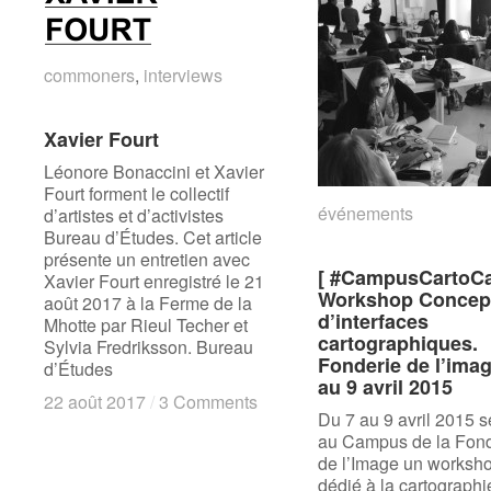
commoners
commoners
,
interviews
interviews
Xavier Fourt
Xavier Fourt
Léonore Bonaccini et Xavier
Fourt forment le collectif
événements
événements
d’artistes et d’activistes
Bureau d’Études. Cet article
présente un entretien avec
[ #CampusCartoC
[ #CampusCartoC
Xavier Fourt enregistré le 21
Workshop Concep
Workshop Concep
août 2017 à la Ferme de la
d’interfaces
d’interfaces
Mhotte par Rieul Techer et
cartographiques.
cartographiques.
Sylvia Fredriksson. Bureau
Fonderie de l’imag
Fonderie de l’imag
d’Études
au 9 avril 2015
au 9 avril 2015
22 août 2017
22 août 2017
/
/
3 Comments
3 Comments
Du 7 au 9 avril 2015 se
au Campus de la Fond
de l’Image un worksh
dédié à la cartographi