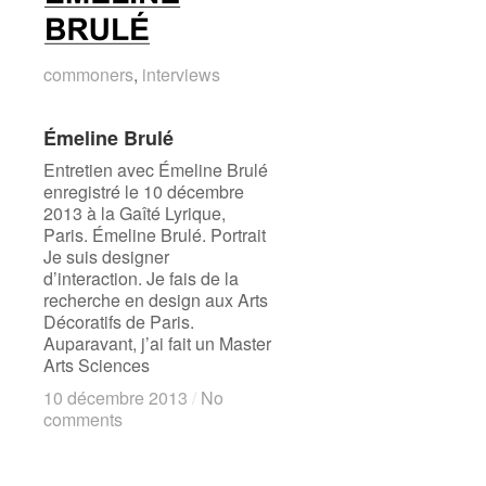
commoners
commoners
,
interviews
interviews
Émeline Brulé
Émeline Brulé
Entretien avec Émeline Brulé
enregistré le 10 décembre
2013 à la Gaîté Lyrique,
Paris. Émeline Brulé. Portrait
Je suis designer
d’interaction. Je fais de la
recherche en design aux Arts
Décoratifs de Paris.
Auparavant, j’ai fait un Master
Arts Sciences
10 décembre 2013
10 décembre 2013
/
/
No
No
comments
comments