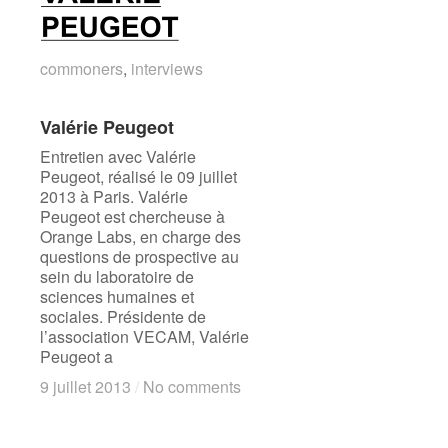
commoners
commoners
,
interviews
interviews
Valérie Peugeot
Valérie Peugeot
Entretien avec Valérie
Peugeot, réalisé le 09 juillet
2013 à Paris. Valérie
Peugeot est chercheuse à
Orange Labs, en charge des
questions de prospective au
sein du laboratoire de
sciences humaines et
sociales. Présidente de
l’association VECAM, Valérie
Peugeot a
9 juillet 2013
9 juillet 2013
/
/
No comments
No comments