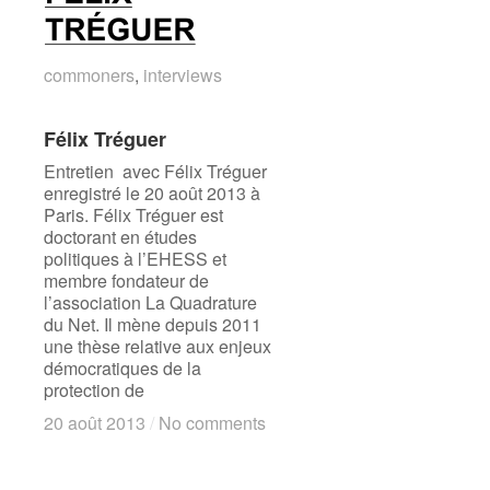
commoners
commoners
,
interviews
interviews
Félix Tréguer
Félix Tréguer
Entretien avec Félix Tréguer
enregistré le 20 août 2013 à
Paris. Félix Tréguer est
doctorant en études
politiques à l’EHESS et
membre fondateur de
l’association La Quadrature
du Net. Il mène depuis 2011
une thèse relative aux enjeux
démocratiques de la
protection de
20 août 2013
20 août 2013
/
/
No comments
No comments