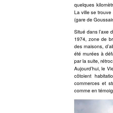
quelques kilomètr
La ville se trouv
(gare de Goussain
Situé dans l’axe d
1974, zone de bru
des maisons, d’ab
été murées à défa
par la suite, rétro
Aujourd’hui, le V
côtoient habitat
commerces et str
comme en témoigne