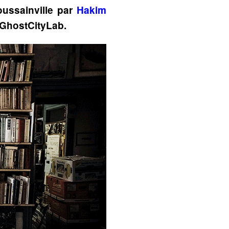
oussainville par
Hakim
 GhostCityLab.