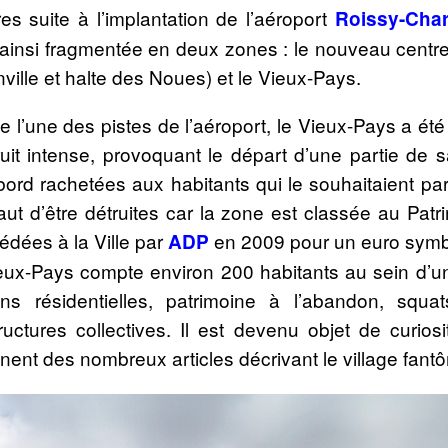
es suite à l’implantation de l’aéroport
Roissy-Char
e ainsi fragmentée en deux zones : le nouveau centr
ville et halte des Noues) et le Vieux-Pays.
e l’une des pistes de l’aéroport, le Vieux-Pays a été
it intense, provoquant le départ d’une partie de s
ord rachetées aux habitants qui le souhaitaient par
ut d’être détruites car la zone est classée au Patri
cédées à la Ville par
en 2009 pour un euro symb
ADP
ieux-Pays compte environ 200 habitants au sein d’un
ions résidentielles, patrimoine à l’abandon, squa
uctures collectives. Il est devenu objet de curios
nt des nombreux articles décrivant le village fant