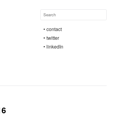
• contact
• twitter
• linkedIn
16