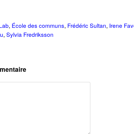
Lab
,
École des communs
,
Frédéric Sultan
,
Irene Fa
au
,
Sylvia Fredriksson
mentaire