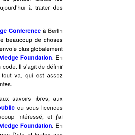
ujourd’hui à traiter des
à Berlin
ge Conference
ouvé beaucoup de choses
 renvoie plus globalement
. En
ledge Foundation
code. Il s’agit de définir
 tout va, qui est assez
ntes.
aux savoirs libres, aux
ou sous licences
ublic
oup intéressé, et j’ai
En
ledge Foundation
.
Open Data et toutes ses