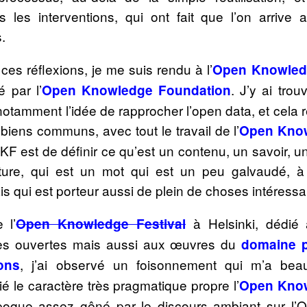
s les interventions, qui ont fait que l’on arrive a
.
ces réflexions, je me suis rendu à l’
Open Knowled
 par l’
. J’y ai tr
Open Knowledge Foundation
 notamment l’idée de rapprocher l’open data, et cela
biens communs, avec tout le travail de l’
Open Know
’OKF
est de définir ce qu’est un contenu, un savoir, un 
rture, qui est un mot qui est un peu galvaudé, à
s qui est porteur aussi de plein de choses intéressa
 l’
à Helsinki, dédié 
Open Knowledge Festival
es ouvertes mais aussi aux œuvres du
domaine p
, j’ai observé un foisonnement qui m’a beauc
ons
 le caractère très pragmatique propre l’
Open Know
’époque assez gêné par le discours ambiant sur l’