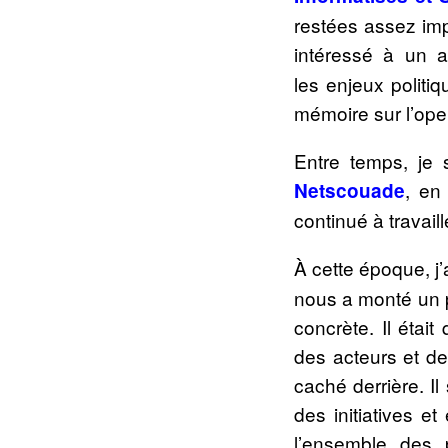
restées assez impo
intéressé à un a
les enjeux politi
mémoire sur l’open
Entre temps, je s
, en
Netscouade
continué à travaill
À cette époque, j
nous a monté un pr
concrète. Il étai
des acteurs et des
caché derrière. Il
des initiatives e
l’ensemble des p