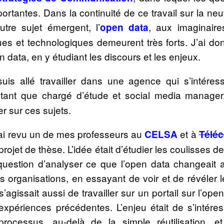
rtantes. Dans la continuité de ce travail sur la neut
utre sujet émergent, l’
, aux imaginaire
open data
ques et technologiques demeurent très forts. J’ai
 data, en y étudiant les discours et les enjeux.
uis allé travailler dans une agence qui s’intéres
 tant que chargé d’étude et social media manager. 
er sur ces sujets.
’ai revu un de mes professeurs au
et à
CELSA
Télé
ojet de thèse. L’idée était d’étudier les coulisses d
t question d’analyser ce que l’open data changeai
 organisations, en essayant de voir et de révéler le
 s’agissait aussi de travailler sur un portail sur l’o
t expériences précédentes. L’enjeu était de s’intére
rocessus, au-delà de la simple réutilisation, e