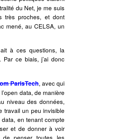
ralité du Net, je me suis
s très proches, et dont
 donc mené, au CELSA, un
sait à ces questions, la
Par ce biais, j’ai donc
, avec qui
com ParisTech
e l’open data, de manière
t au niveau des données,
 travail un peu invisible
pen data, en tenant compte
sser et de donner à voir
t de penser toutes les