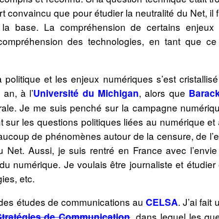
t convaincu que pour étudier la neutralité du Net, il f
à la base. La compréhension de certains enjeux 
compréhension des technologies, en tant que ce 
a politique et les enjeux numériques s’est cristallis
an, à l’
, alors que
Université du Michigan
Barac
rale. Je me suis penché sur la campagne numériq
sur les questions politiques liées au numérique et à
ucoup de phénomènes autour de la censure, de l’esp
du Net. Aussi, je suis rentré en France avec l’envie
 du numérique. Je voulais être journaliste et étudie
ies, etc.
r des études de communications au
. J’ai fait
CELSA
, dans lequel les que
 Stratégies de Communication