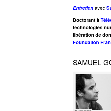
avec
Entretien
S
Doctorant à
Télé
technologies num
libération de do
Foundation Fra
SAMUEL GO