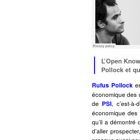
L’Open Know
Pollock et q
es
Rufus Pollock
économique des do
de
, c’est-à
PSI
économique des i
qu’il a démontré 
d’aller prospecte
presque aussi peu 