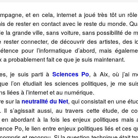
mpagne, et en cela, internet a joué très tôt un rôl
mis de rester en contact avec le reste du monde. Qu
e la grande ville, sans voiture, sans possibilité de m
ester connecter, de découvrir des artistes, des i
étence pour l’informatique d’abord, mais égalemen
a probablement fait ce que je suis maintenant.
s, je suis parti à
, à Aix, où j’ai
Sciences Po
que l’on étudiait les sciences politiques, je me s
ns liées à l’internet et au numérique.
re sur la
, qui consistait en une ét
neutralité du Net
. Il s’agissait aussi, au travers cette étude, de c
, en abordant à la fois les enjeux politiques mais 
nce Po, le lien entre enjeux politiques liés et ces 
 compris et reconnu. Si la question technique était t