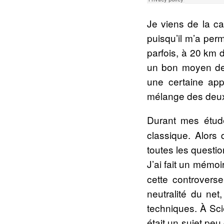
Je viens de la ca
puisqu’il m’a per
parfois, à 20 km d
un bon moyen de r
une certaine app
mélange des deux 
Durant mes étude
classique. Alors 
toutes les questio
J’ai fait un mémoi
cette controverse
neutralité du net
techniques. À Scie
était un sujet peu