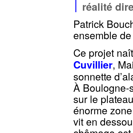
réalité dir
Patrick Bouc
ensemble d
Ce projet naî
, Ma
Cuvillier
sonnette d’al
À Boulogne-su
sur le platea
énorme zone 
vit en dessou
chômage est 