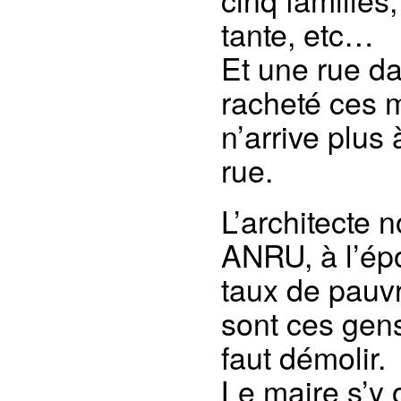
tante, etc…
Et une rue da
racheté ces m
n’arrive plus 
rue.
L’architecte 
ANRU, à l’époq
taux de pauv
sont ces gens.
faut démolir.
Le maire s’y o