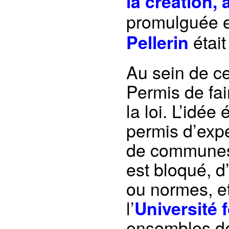
la création, 
promulguée en
était
Pellerin
Au sein de cet
Permis de fai
la loi. L’idée
permis d’expé
de communes,
est bloqué, d
ou normes, et
l’
Université 
ensembles de