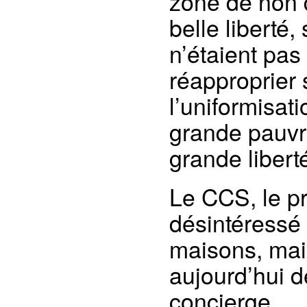
zone de non d
belle liberté
n’étaient pas
réapproprier 
l’uniformisat
grande pauvre
grande libert
Le CCS, le pr
désintéressé 
maisons, mais
aujourd’hui d
concierge.