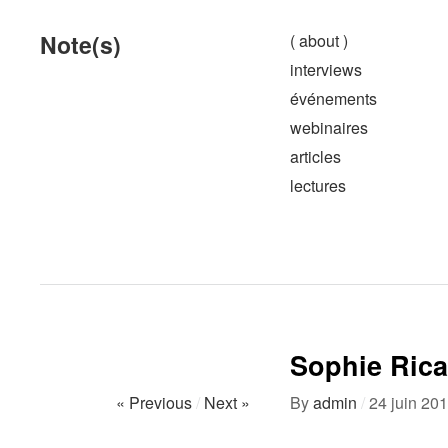
Note(s)
( about )
interviews
événements
webinaires
articles
lectures
Sophie Rica
« Previous
/
Next »
By
admin
/
24 juin 20