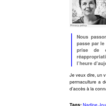
Nous passon
passe par le
prise de c
réappropria
l’heure d’au
Je veux dire, un v
permaculture a d
d’accès à la conn
Nadine Jo
Tags: